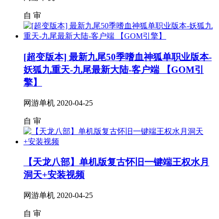
自
审
[超变版本] 最新九尾50季嗜血神狐单职业版本-
妖狐九重天-九尾最新大陆-客户端 【GOM引
擎】
网游单机
2020-04-25
自
审
【天龙八部】单机版复古怀旧一键端王权水月
洞天+安装视频
网游单机
2020-04-25
自
审