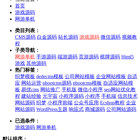
首页
游戏源码
网游单机
类目列表：
CMS源码
白金源码
站长源码
游戏源码
微信源码
视频教
程
子类导航：
网游单机
手游源码
端游源码
页游源码
棋牌源码
Html5
游戏
其他源码
热门标签：
织梦模板
dedecms模板
公司网站模板
企业网站模板
自适
应
网站运营
pbootcms源码
pbootcms模板
自适应网站模
板
易优cms
网站推广
手机版
微信小程序
seo网站优化教
程
建站经验
元宇宙
小程序源码
小程序
手机端
信息技术
网站源码
织梦
小程序前端
公众号应用
Ecshop教程
企业
网站源码
WordPress主题
响应式
商城源码
公司网站源码
已选条件：
游戏源码
网游单机
默认排序：