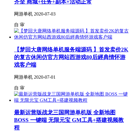
齐全 商城+任务+副本+活动正常
网游单机
2020-07-03
自
审
【梦回大唐网络单机服务端源码 】首发卖价2K
的复古休闲仿官方网站西游戏80后經典情怀游
戏客户端
网游单机
2020-07-01
自
审
最新运营版战龙三国网游单机版 全新地图
BOSS 一键端 无限元宝 GM工具+搭建视频教
程