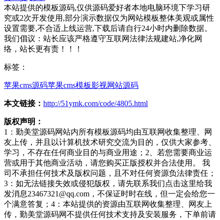
本站提供的模板源码,仅供源码爱好者本地电脑环境下学习研
究或2次开发使用,部分演示数据仅为网站模板整体美观或属性
设置需要,不合适上线运营,下载后请自行24小时内删除数据。
我们倡议：站长应该严格遵守互联网法律法规建站,净化网
络，站长更有责！！！
标签：
苹果cms源码
苹果cms模板
影视网站源码
本文链接：
http://51ymk.com/code/4805.html
版权声明：
1：勤美堂源码网站内所有模板源码均由互联网收集整理、网
友上传，并且以计算机技术研究交流为目的，仅供大家参考、
学习，不存在任何商业目的与商业用途；2、若您需要商业运
营或用于其他商业活动，请您购买正版授权并合法使用。 我
司不承担任何技术及版权问题，且不对任何资源负法律责任；
3：如无法链接失效或侵犯版权，请先联系我们点击这里给我
发消息23467321@qq.com，不保证时时在线，但一定会给您一
个满意答复；4：本站提供的资源由互联网收集整理、网友上
传，勤美堂源码网不提供任何技术支持及安装服务，下单前请