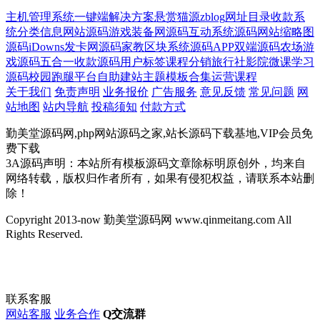
主机管理系统
一键端
解决方案
悬赏猫源
zblog
网址目录
收款系
统
分类信息网站源码
游戏装备网源码
互动系统源码
网站缩略图
源码
iDowns
发卡网源码
家教
区块系统源码
APP双端源码
农场游
戏源码
五合一收款源码
用户标签
课程分销
旅行社
影院
微课学习
源码
校园跑腿平台
自助建站主题
模板合集
运营课程
关于我们
免责声明
业务报价
广告服务
意见反馈
常见问题
网
站地图
站内导航
投稿须知
付款方式
勤美堂源码网,php网站源码之家,站长源码下载基地,VIP会员免
费下载
3A源码声明：本站所有模板源码文章除标明原创外，均来自
网络转载，版权归作者所有，如果有侵犯权益，请联系本站删
除！
Copyright 2013-now 勤美堂源码网 www.qinmeitang.com All
Rights Reserved.
联系客服
网站客服
业务合作
Q交流群