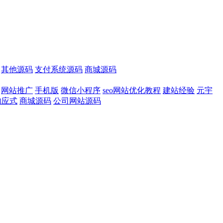
其他源码
支付系统源码
商城源码
网站推广
手机版
微信小程序
seo网站优化教程
建站经验
元宇
响应式
商城源码
公司网站源码