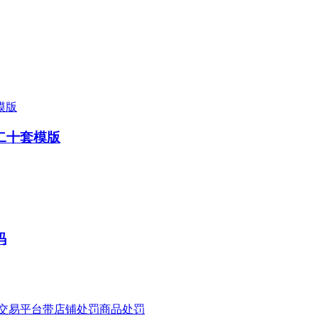
二十套模版
码