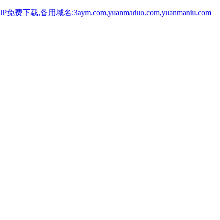
用域名:3aym.com,yuanmaduo.com,yuanmaniu.com