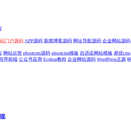
程
站门户源码
APP源码
新闻博客源码
网址导航源码
企业网站源码
应
网站运营
pbootcms源码
pbootcms模板
自适应网站模板
易优cms
程序前端
公众号应用
Ecshop教程
企业网站源码
WordPress主题
现