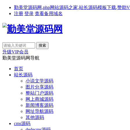
勤美堂源码网,php网站源码之家,站长源码模板下载,赞助VIP免费下载,备
注册
登录
查看备用域名
升级VIP会员
勤美堂源码网导航
首页
站长源码
小说文学源码
图片分享源码
整站门户源码
网上商城源码
新闻博客源码
网址导航源码
其他源码
cms源码
dedecms源码