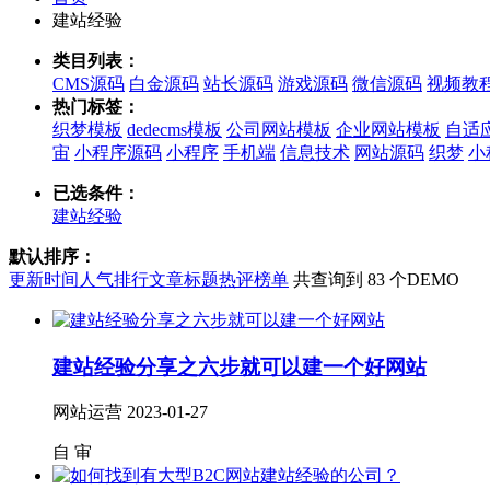
建站经验
类目列表：
CMS源码
白金源码
站长源码
游戏源码
微信源码
视频教
热门标签：
织梦模板
dedecms模板
公司网站模板
企业网站模板
自适
宙
小程序源码
小程序
手机端
信息技术
网站源码
织梦
小
已选条件：
建站经验
默认排序：
更新时间
人气排行
文章标题
热评榜单
共查询到 83 个DEMO
建站经验分享之六步就可以建一个好网站
网站运营
2023-01-27
自
审